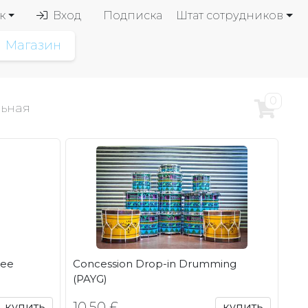
к
Вход
Подписка
Штат сотрудников
Магазин
0
льная
Fee
Concession Drop-in Drumming
(PAYG)
10,50 £
купить
купить