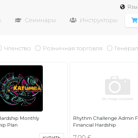
Язы
к
Семинары
Инструкторы
Членство
Розничная торговля
Генера
Hardship Monthly
Rhythm Challenge Admin 
ip Plan
Financial Hardship
7,00 £
купить