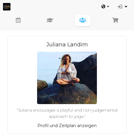
Juliana Landim
"Juliana encourages a playful and non-judgemental
approach to yoga."
Profil und Zeitplan anzeigen